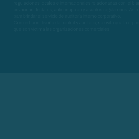
regulaciones locales e internacionales relacionadas con: el b
privacidad de datos, anticorrupción y asuntos regulatorios. A
para brindar el servicio de auditoría interno corporativo.
Con un buen diseño de control y auditoría, se evita que la organi
que son víctima las organizaciones comerciales.