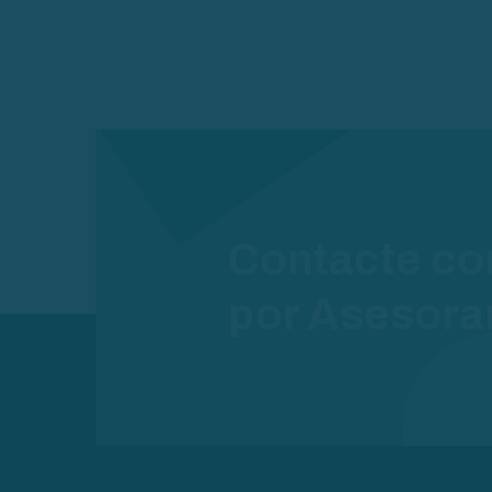
Contacte co
por Asesora