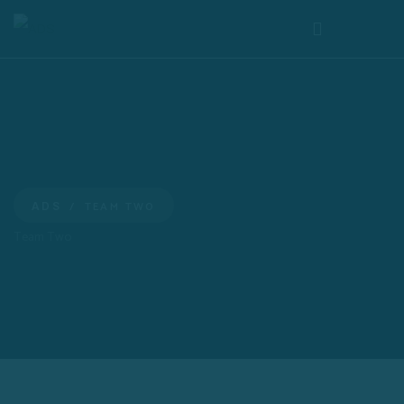
TEAM TWO
ADS
Team Two
Valentina Uranga