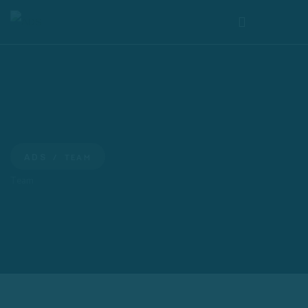
TEAM
ADS
Team
Christian de Souza